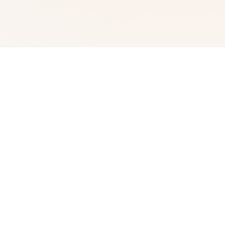
🚽 game介绍
Steam中文管家指定下载平台是畅玩游戏、讨论游戏、创造
游戏的快乐所在。 在线 25,745,866 正在游戏 6,491,051
安装Steam 亦可用于: 了解更多 立即访问游戏 我们有约
30,000 款游戏,从 AAA 大作到小品的独立游戏,种类繁多,
应有尽有。您可以尽情享受独