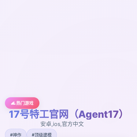
🌊 热门游戏
17号特工官网（Agent17）
安卓,ios,官方中文
#神作
#顶级建模