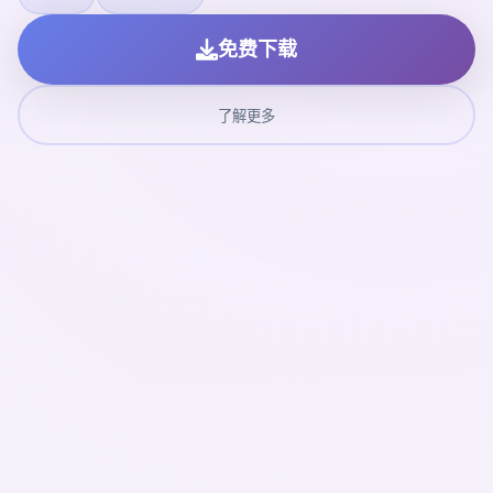
免费下载
了解更多