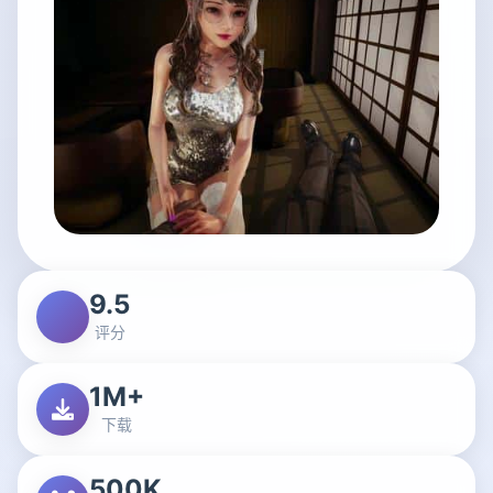
9.5
评分
1M+
下载
500K