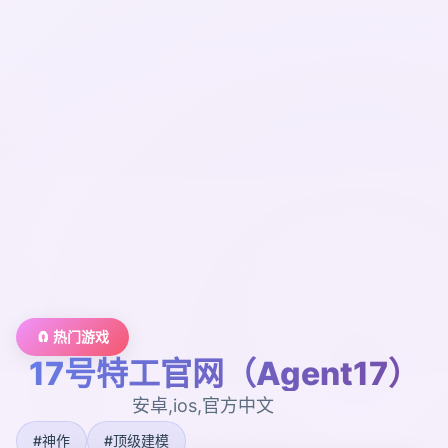
🧲 热门游戏
17号特工官网（Agent17）
安卓,ios,官方中文
#神作
#顶级建模