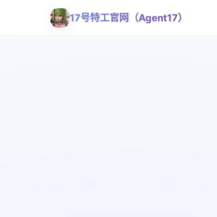
17号特工官网（Agent17）