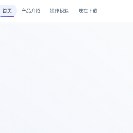
首页
产品介绍
操作秘籍
现在下载