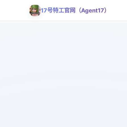
17号特工官网（Agent17）