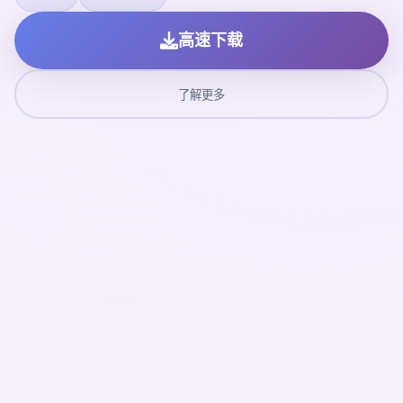
高速下载
了解更多