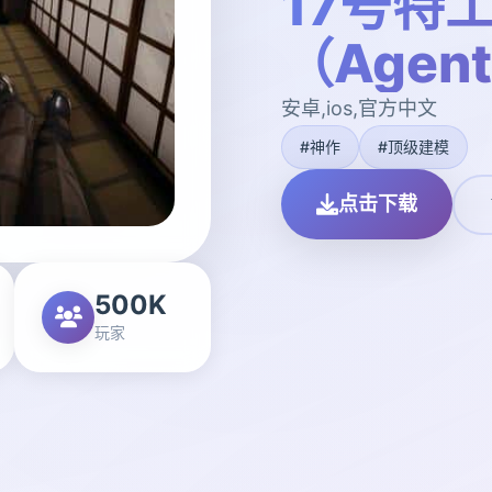
17号特
（Agen
安卓,ios,官方中文
#神作
#顶级建模
点击下载
500K
玩家