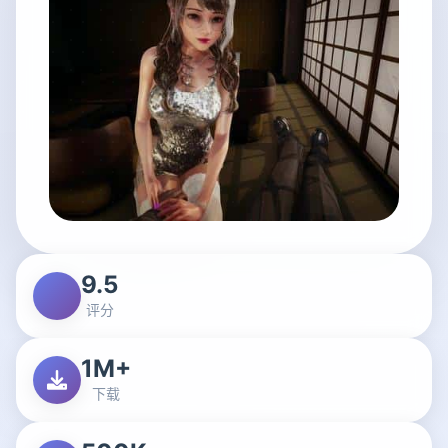
9.5
评分
1M+
下载