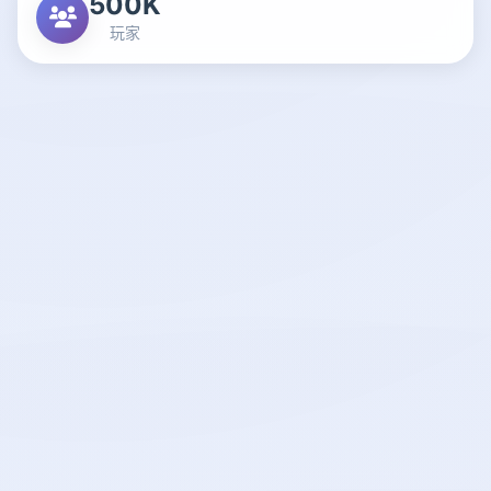
500K
玩家