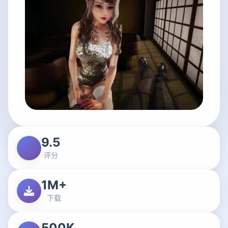
9.5
评分
1M+
下载
500K