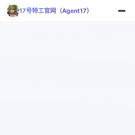
17号特工官网（Agent17）