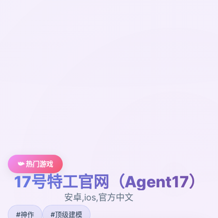
📯 热门游戏
17号特工官网（Agent17）
安卓,ios,官方中文
#神作
#顶级建模