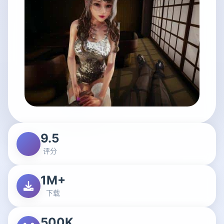
9.5
评分
1M+
下载
500K