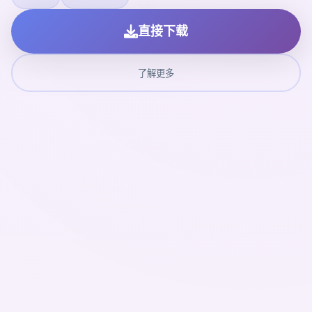
直接下载
了解更多