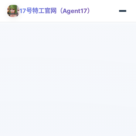
17号特工官网（Agent17）