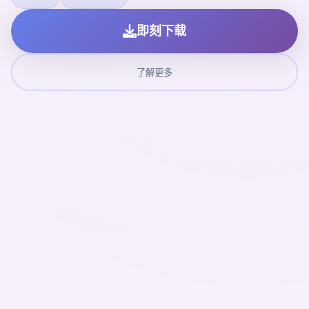
即刻下载
了解更多