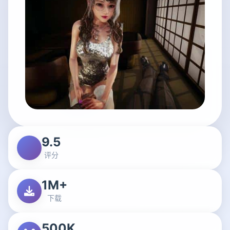
9.5
评分
1M+
下载
500K