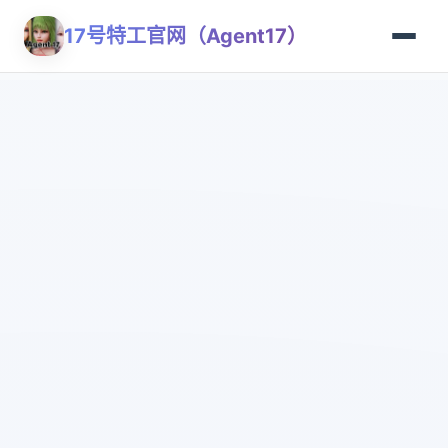
17号特工官网（Agent17）