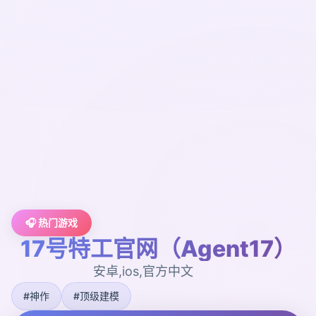
🎧 热门游戏
17号特工官网（Agent17）
安卓,ios,官方中文
#神作
#顶级建模