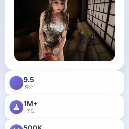
9.5
评分
1M+
下载
500K