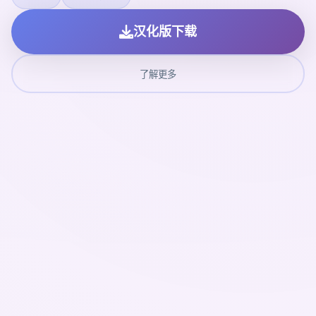
汉化版下载
了解更多