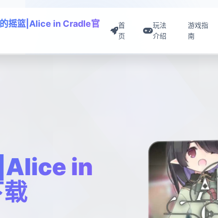
摇篮|Alice in Cradle官
首
玩法
游戏指
页
介绍
南
ice in
下载