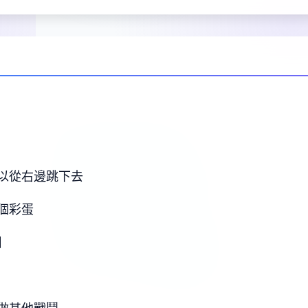
以從右邊跳下去
個彩蛋
】