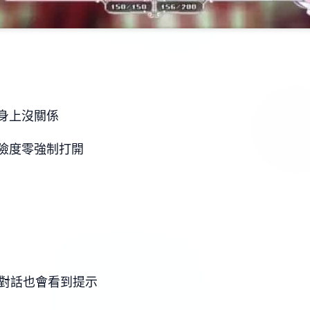
身上沒關係
險度零強制打開
C對話也會看到提示