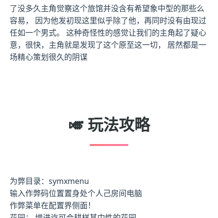
了没多久主角觉察这个旅馆并没含有希望象中型的那些么
容易， 因为他发初现这里似乎除了他，再同时没有由现过
任如一个男式。 这种奇怪性的感觉让我们的主角起了疑心
意，很快，主角就是发现了这个原至这一切， 居然都是一
场精心策划很久的阴谋
🎺 玩法攻略
为弊目录：symxmenu
输入作弊码位置置身处个人己房间电脑
作弊菜单在配置界侧面！
花园： 增进讫可会耕样其中性的花园